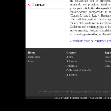
Ha collaborato con le principa
suonando nei principali teatri e
Il direttivo
principali etichette discografic
radiotelevisive, comparendo in
t
(Canale 5, Italia 1, Rete 4, Berg
principali interpreti di musica leg
musica classica di livello internazio
Collabora con svariati gruppi di liv
scrive musica
, realizza trascrizi
artistico/organizzative
, svolge
att
Curriculum Vitae del direttore Luca
Home
Gruppo
Repe
Primo piano
Il coro
Proget
Eventi
Il direttore
Discog
I musicisti
Brani
Collaborazioni artistiche
Il direttivo
coro effata
,
coro gospel
,
coro polifonico
,
gospel spiritual
,
musica liturgica
,
GME © Gruppo Musicale Effatà - Viale Libertà, 12 - Sa