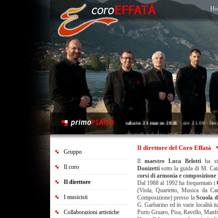
Ho
sabato 21 marzo 2026
- ore 21.00 - Ber
martedì 2 giugno 2026
- ore 21.00 - Map
sabato 20 giugno 2026
- ore 21.00 - Sar
Il direttore del Coro Effatà
Gruppo
Il
maestro Luca Belotti
ha st
Il coro
Donizetti
sotto la guida di M. Cat
corsi di armonia e composizione
Il direttore
Dal 1988 al 1992 ha frequentato i
(Viola, Quartetto, Musica da Cam
I musicisti
Composizione) presso la
Scuola d
G. Garbarino ed in varie località it
Collaborazioni artistiche
Porto Gruaro, Pisa, Ravello, Manf