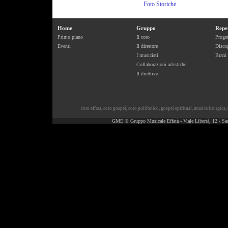
Foto Storiche
Home
Gruppo
Repe
Primo piano
Il coro
Proget
Eventi
Il direttore
Discog
I musicisti
Brani
Collaborazioni artistiche
Il direttivo
coro effata
,
coro gospel
,
coro polifonico
,
gospel spiritual
,
musica liturgica
,
GME © Gruppo Musicale Effatà - Viale Libertà, 12 - Sa