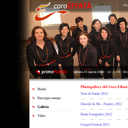
Ho
sabato 21 marzo 2026
- ore 21.00 - Ber
martedì 2 giugno 2026
- ore 21.00 - Map
sabato 20 giugno 2026
- ore 21.00 - Sar
Photogallery del Coro Effatà
Media
Note di Natale 2013
Rassegna stampa
Diavolo In Me - Paratico 2012
Galleria
Book Fotografico 2012
Video
Gospel Festival 2012