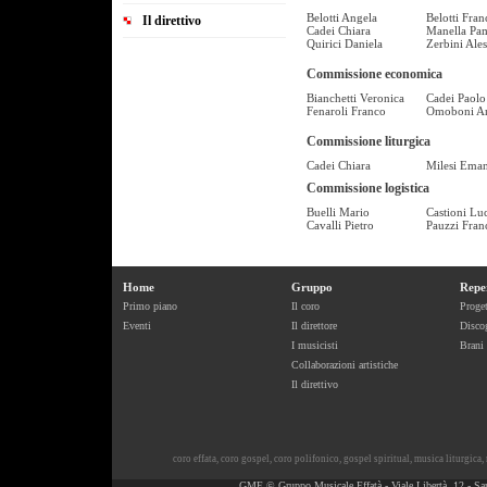
Belotti Angela
Belotti Fran
Il direttivo
Cadei Chiara
Manella Pa
Quirici Daniela
Zerbini Ale
Commissione economica
Bianchetti Veronica
Cadei Paolo
Fenaroli Franco
Omoboni A
Commissione liturgica
Cadei Chiara
Milesi Eman
Commissione logistica
Buelli Mario
Castioni Lu
Cavalli Pietro
Pauzzi Fran
Home
Gruppo
Repe
Primo piano
Il coro
Proget
Eventi
Il direttore
Discog
I musicisti
Brani
Collaborazioni artistiche
Il direttivo
coro effata
,
coro gospel
,
coro polifonico
,
gospel spiritual
,
musica liturgica
,
GME © Gruppo Musicale Effatà - Viale Libertà, 12 - Sa