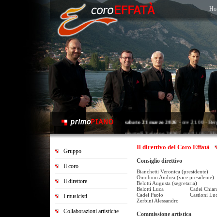
Ho
sabato 21 marzo 2026
- ore 21.00 - Ber
martedì 2 giugno 2026
- ore 21.00 - Map
sabato 20 giugno 2026
- ore 21.00 - Sar
Il direttivo del Coro Effatà
Gruppo
Consiglio direttivo
Il coro
Bianchetti Veronica (presidente)
Omoboni Andrea (vice presidente)
Il direttore
Belotti Augusta (segretaria)
Belotti Luca
Cadei Chiar
Cadei Paolo
Castioni Lu
I musicisti
Zerbini Alessandro
Collaborazioni artistiche
Commissione artistica