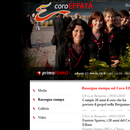
Ho
sabato 21 marzo 2026
- ore 21.00 - Ber
martedì 2 giugno 2026
- ore 21.00 - Map
sabato 20 giugno 2026
- ore 21.00 - Sar
Rassegna stampa sul Coro Ef
Media
-
L'Eco di Bergamo
09/01/2010
Rassegna stampa
Compie 20 anni il coro che ha
portato il gospel nella Bergamas
Galleria
-
L'Eco di Bergamo
09/01/2010
Video
Foresto Sparso, i 20 anni del Co
Effatà
Foresto Sparso (BG) - Chiesa