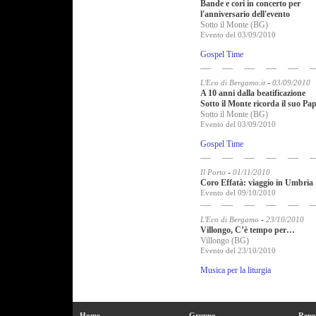
Bande e cori in concerto per
l'anniversario dell'evento
Sotto il Monte (BG)
Evento del 03/09/2010
Gospel Time
-
L'Eco di Bergamo.it
03/09/2010
A 10 anni dalla beatificazione
Sotto il Monte ricorda il suo Pa
Sotto il Monte (BG)
Evento del 03/09/2010
Gospel Time
-
Il Porto
01/11/2010
Coro Effatà: viaggio in Umbria
Evento del 09/10/2010
-
L'Eco di Bergamo
23/10/2010
Villongo, C’è tempo per…
Villongo (BG)
Evento del 23/10/2010
Musica per la liturgia
Home
Gruppo
Repe