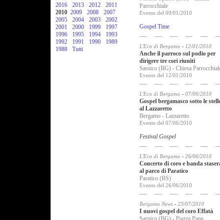
2016
2013
2012
2011
Parrocchiale
2010
2009
2008
2007
Evento del 09/01/2010
2005
2004
2003
2002
Gospel Time
2001
2000
1999
1997
1996
1995
1994
1993
1992
1991
1990
1989
-
L'Eco di Bergamo
12/01/2010
1988
Tutti
Anche il parroco sul podio per
dirigere tre cori riuniti
Sarnico (BG) - Chiesa Parrocchial
Evento del 12/01/2010
-
L'Eco di Bergamo
07/06/2010
Gospel bergamasco sotto le stell
al Lazzaretto
Bergamo - Lazzaretto
Evento del 07/06/2010
Festival Gospel
-
L'Eco di Bergamo
26/06/2010
Concerto di coro e banda staser
al parco di Paratico
Paratico (BS)
Evento del 26/06/2010
-
Bergamo News
23/07/2010
I nuovi gospel del coro Effatà
Sarnico (BG) - Piazza Papa