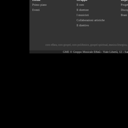
Primo piano
Il coro
Proget
Eventi
Il direttore
Discog
I musicisti
Brani
Collaborazioni artistiche
Il direttivo
coro effata
,
coro gospel
,
coro polifonico
,
gospel spiritual
,
musica liturgica
,
GME © Gruppo Musicale Effatà - Viale Libertà, 12 - Sa