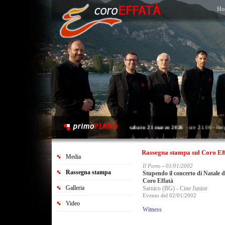
Ho
sabato 21 marzo 2026
- ore 21.00 - Ber
martedì 2 giugno 2026
- ore 21.00 - Map
sabato 20 giugno 2026
- ore 21.00 - Sar
Rassegna stampa sul Coro Ef
Media
-
Il Porto
01/01/2002
Rassegna stampa
Stupendo il concerto di Natale d
Coro Effatà
Galleria
Sarnico (BG) - Cine Junior
Evento del 02/01/2002
Video
Witness