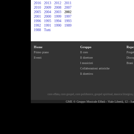
2016
2013
2012
2011
2010
2009
2008
2007
2005
2004
2003
2002
2001
2000
1999
1997
1996
1995
1994
1993
1992
1991
1990
1989
1988
Tutti
Home
Gruppo
Repe
Primo piano
Il coro
Proget
Eventi
Il direttore
Discog
I musicisti
Brani
Collaborazioni artistiche
Il direttivo
coro effata
,
coro gospel
,
coro polifonico
,
gospel spiritual
,
musica liturgica
,
GME © Gruppo Musicale Effatà - Viale Libertà, 12 - Sa