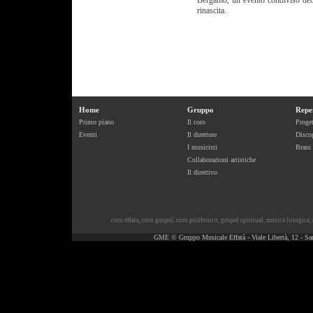
Bergamo, un evento condiviso dedi
rinascita.
Home
Gruppo
Repe
Primo piano
Il coro
Proget
Eventi
Il direttore
Discog
I musicisti
Brani
Collaborazioni artistiche
Il direttivo
coro effata
,
coro gospel
,
coro polifonico
,
gospel spiritual
,
musica liturgica
,
GME © Gruppo Musicale Effatà - Viale Libertà, 12 - Sa