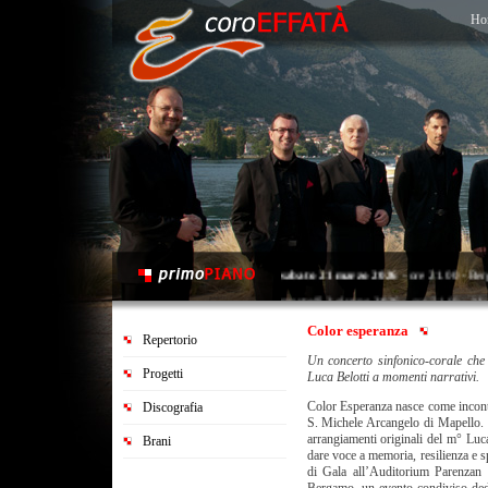
Ho
sabato 21 marzo 2026
- ore 21.00 - Ber
martedì 2 giugno 2026
- ore 21.00 - Map
sabato 20 giugno 2026
- ore 21.00 - Sar
Color esperanza
Repertorio
Un concerto sinfonico-corale che
Progetti
Luca Belotti a momenti narrativi.
Color Esperanza nasce come incontr
Discografia
S. Michele Arcangelo di Mapello. 
arrangiamenti originali del m° Luca
Brani
dare voce a memoria, resilienza e s
di Gala all’Auditorium Parenzan