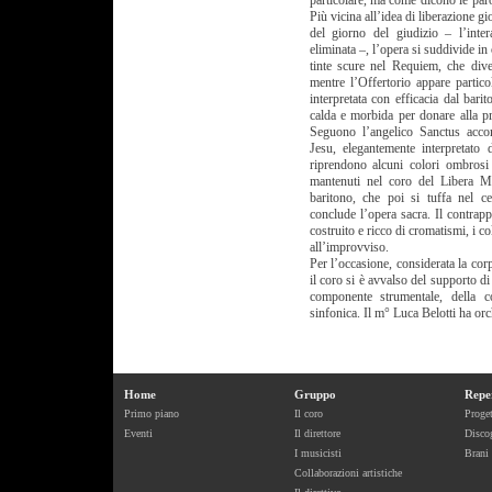
particolare, ma come dicono le parol
Più vicina all’idea di liberazione g
del giorno del giudizio – l’inte
eliminata –, l’opera si suddivide in 
tinte scure nel Requiem, che div
mentre l’Offertorio appare partico
interpretata con efficacia dal bari
calda e morbida per donare alla pre
Seguono l’angelico Sanctus acco
Jesu, elegantemente interpretat
riprendono alcuni colori ombrosi
mantenuti nel coro del Libera Me
baritono, che poi si tuffa nel ce
conclude l’opera sacra. Il contra
costruito e ricco di cromatismi, i co
all’improvviso.
Per l’occasione, considerata la cor
il coro si è avvalso del supporto di
componente strumentale, della c
sinfonica. Il m° Luca Belotti ha orch
Home
Gruppo
Repe
Primo piano
Il coro
Proget
Eventi
Il direttore
Discog
I musicisti
Brani
Collaborazioni artistiche