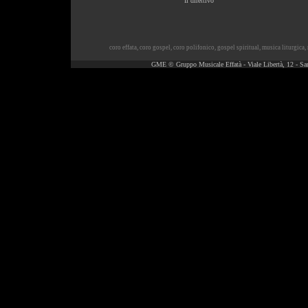
Il direttivo
coro effata
,
coro gospel
,
coro polifonico
,
gospel spiritual
,
musica liturgica
,
GME © Gruppo Musicale Effatà - Viale Libertà, 12 - Sa