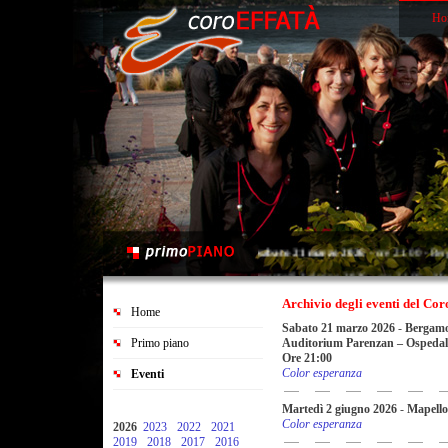
Ho
sabato 21 marzo 2026
- ore 21.00 - Ber
martedì 2 giugno 2026
- ore 21.00 - Map
sabato 20 giugno 2026
- ore 21.00 - Sar
Archivio degli eventi del Cor
Home
Sabato 21 marzo 2026
-
Bergam
Auditorium Parenzan – Ospedal
Primo piano
Ore 21:00
Color esperanza
Eventi
Martedì 2 giugno 2026
-
Mapello
Color esperanza
2026
2023
2022
2021
2019
2018
2017
2016