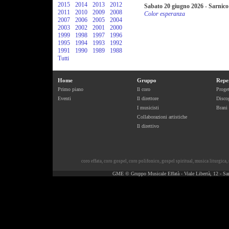
2015
2014
2013
2012
Sabato 20 giugno 2026
-
Sarnico
2011
2010
2009
2008
Color esperanza
2007
2006
2005
2004
2003
2002
2001
2000
1999
1998
1997
1996
1995
1994
1993
1992
1991
1990
1989
1988
Tutti
Home
Gruppo
Repe
Primo piano
Il coro
Proget
Eventi
Il direttore
Discog
I musicisti
Brani
Collaborazioni artistiche
Il direttivo
coro effata
,
coro gospel
,
coro polifonico
,
gospel spiritual
,
musica liturgica
,
GME © Gruppo Musicale Effatà - Viale Libertà, 12 - Sa