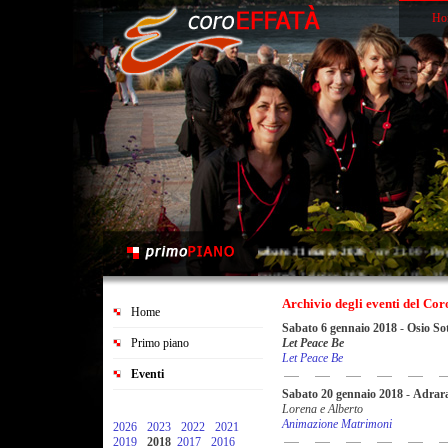
Ho
sabato 21 marzo 2026
- ore 21.00 - Ber
martedì 2 giugno 2026
- ore 21.00 - Map
sabato 20 giugno 2026
- ore 21.00 - Sar
Archivio degli eventi del Cor
Home
Sabato 6 gennaio 2018
-
Osio So
Let Peace Be
Primo piano
Let Peace Be
Eventi
Sabato 20 gennaio 2018
-
Adrara
Lorena e Alberto
Animazione Matrimoni
2026
2023
2022
2021
2019
2018
2017
2016