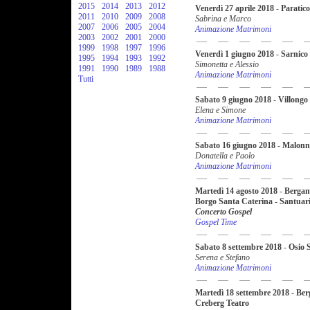
2015
2014
2013
2012
Venerdì 27 aprile 2018
-
Paratico
2011
2010
2009
2008
Sabrina e Marco
2007
2006
2005
2004
Animazione Matrimoni
2003
2002
2001
2000
1999
1998
1997
1996
Venerdì 1 giugno 2018
-
Sarnico
1995
1994
1993
1992
Simonetta e Alessio
1991
1990
1989
1988
Animazione Matrimoni
Tutti
Sabato 9 giugno 2018
-
Villongo
Elena e Simone
Animazione Matrimoni
Sabato 16 giugno 2018
-
Malonn
Donatella e Paolo
Animazione Matrimoni
Martedì 14 agosto 2018
-
Berga
Borgo Santa Caterina - Santuari
Concerto Gospel
Gospel Time
Sabato 8 settembre 2018
-
Osio 
Serena e Stefano
Animazione Matrimoni
Martedì 18 settembre 2018
-
Ber
Creberg Teatro