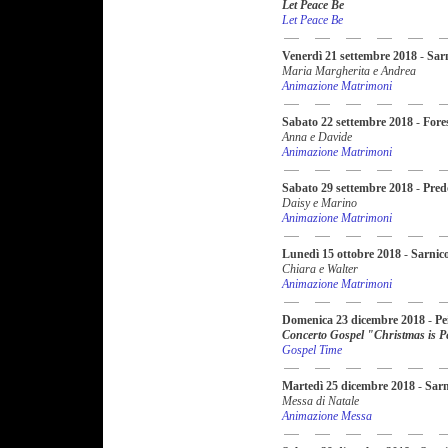
Let Peace Be
Let Peace Be
Venerdì 21 settembre 2018
-
Sar
Maria Margherita e Andrea
Animazione Matrimoni
Sabato 22 settembre 2018
-
Fore
Anna e Davide
Animazione Matrimoni
Sabato 29 settembre 2018
-
Pred
Daisy e Marino
Animazione Matrimoni
Lunedì 15 ottobre 2018
-
Sarnic
Chiara e Walter
Animazione Matrimoni
Domenica 23 dicembre 2018
-
Pe
Concerto Gospel "Christmas is Pe
Gospel Time
Martedì 25 dicembre 2018
-
Sarn
Messa di Natale
Animazione Messa