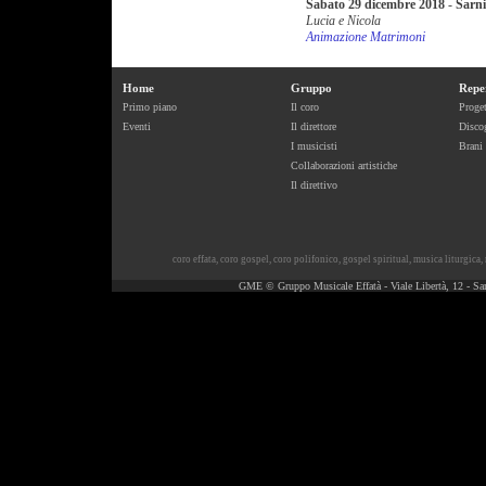
Sabato 29 dicembre 2018
-
Sarni
Lucia e Nicola
Animazione Matrimoni
Home
Gruppo
Repe
Primo piano
Il coro
Proget
Eventi
Il direttore
Discog
I musicisti
Brani
Collaborazioni artistiche
Il direttivo
coro effata
,
coro gospel
,
coro polifonico
,
gospel spiritual
,
musica liturgica
,
GME © Gruppo Musicale Effatà - Viale Libertà, 12 - Sa