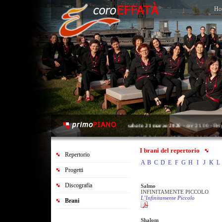
Ho
sabato 21 marzo 2026
- ore 21.00 - Ber
martedì 2 giugno 2026
- ore 21.00 - Map
sabato 20 giugno 2026
- ore 21.00 - Sar
I brani del repertorio
Repertorio
A
B
C
D
E
F
G
H
I
J
K
L
Progetti
Discografia
Salmo
INFINITAMENTE PICCOLO
L’Infinitamente Piccolo
Brani
Shalom