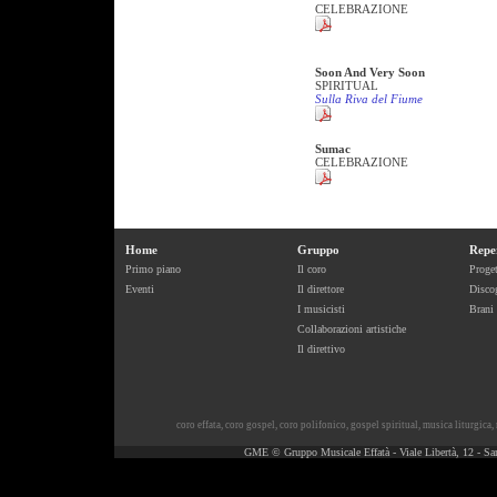
CELEBRAZIONE
Soon And Very Soon
SPIRITUAL
Sulla Riva del Fiume
Sumac
CELEBRAZIONE
Home
Gruppo
Repe
Primo piano
Il coro
Proget
Eventi
Il direttore
Discog
I musicisti
Brani
Collaborazioni artistiche
Il direttivo
coro effata
,
coro gospel
,
coro polifonico
,
gospel spiritual
,
musica liturgica
,
GME © Gruppo Musicale Effatà - Viale Libertà, 12 - Sa